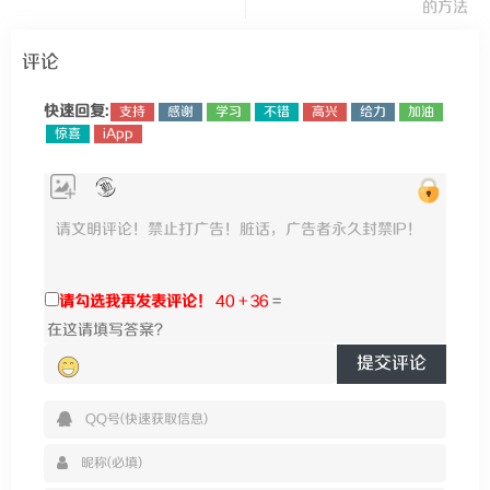
的方法
评论
快速回复:
支持
感谢
学习
不错
高兴
给力
加油
惊喜
iApp
请勾选我再发表评论！
40 + 36
=
提交评论