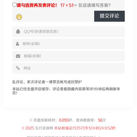
请勾选我再发表评论！
17 + 51
=
提交评论
乱评论、多次评论者一律禁言帐号或封禁IP
本站已经全面开启缓存，评论查看隐藏内容需等待1分钟后再刷新本
页！
©
页面加载耗时：
0.055
秒，查询数据库：
50
次
© 2025
五行资源网
本站勉强运行
2572天12小时24分53秒