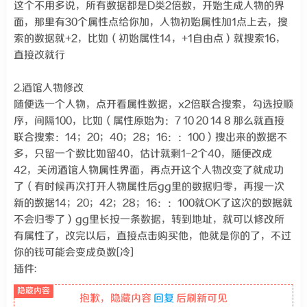
这个不用多说，所有数据都是D类2倍数，开始生成人物的界
面，那里有30个属性点给你加，人物初始属性加1点上去，搜
索的数据就+2，比如（初始属性14，+1自由点）就搜索16，
直接改就行
2.酒馆人物修改
随便选一个人物，点开看属性数据，x2倍联合搜索，勾选按顺
序，间隔100，比如（属性原始为：7 10 20 14 8 那么就直接
联合搜索：14；20；40；28；16：：100）搜出来的数据不
多，只留一个数比如留40，估计就剩1-2个40，随便改成
42，关闭酒馆人物属性界面，再点开这个人物改变了就成功
了（有时候再次打开人物属性后gg里的数据归零，再搜一次
新的数据14；20；42；28；16：：100就OK了这次的数据就
不会归零了）gg里长按一条数据，转到地址，就可以修改所
有属性了，改完以后，直接点击购买他，他就是你的了，不过
你的钱可能会变成负数[冷]
插件:
抱歉，隐藏内容
回复
后刷新可见