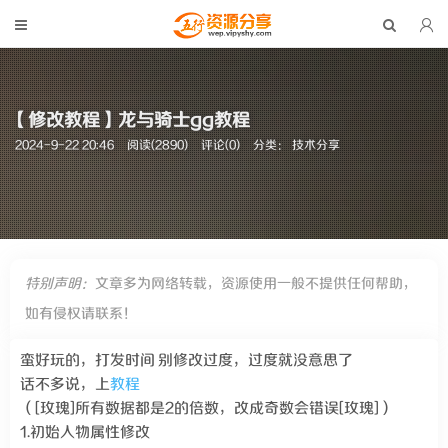
【修改教程】龙与骑士gg教程
2024-9-22 20:46
阅读(2890)
评论(0)
分类：
技术分享
特别声明：
文章多为网络转载，资源使用一般不提供任何帮助，
如有侵权请联系！
蛮好玩的，打发时间 别修改过度，过度就没意思了
话不多说，上
教程
（[玫瑰]所有数据都是2的倍数，改成奇数会错误[玫瑰]）
1.初始人物属性修改