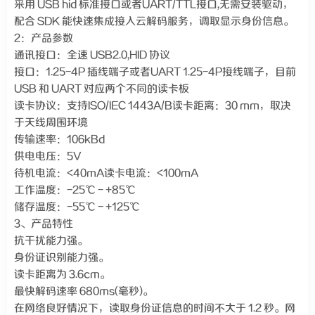
采用 USB hid 标准接口或者UART/TTL接口,无需安装驱动，
配合 SDK 能快速集成接入云解码服务，调取显示身份信息。
2：产品参数
通讯接口：全速 USB2.0,HID 协议
接口：1.25-4P 插线端子或者UART 1.25-4P接线端子，目前
USB 和 UART 对应两个不同的读卡板
读卡协议：支持ISO/IEC 1443A/B读卡距离：30 mm，取决
于天线周围环境
传输速率：106kBd
供电电压：5V
待机电流：<40mA读卡电流：<100mA
工作温度：-25℃ - +85℃
储存温度：-55℃ - +125℃
3、产品特性
抗干扰能力强。
身份证识别能力强。
读卡距离为 3.6cm。
最快解码速率 680ms(毫秒)。
在网络良好情况下，读取身份证信息的时间不大于 1.2 秒。网