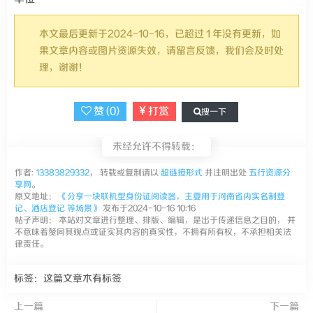
本文最后更新于2024-10-16，已超过 1 年没有更新，如
果文章内容或图片资源失效，请留言反馈，我们会及时处
理，谢谢！
赞 (
0
)
打赏
搜一下
未经允许不得转载：
作者:
13383829332
， 转载或复制请以
超链接形式
并注明出处
五行资源分
享网
。
原文地址：
《分享一块联机型身份证阅读器，主要用于河南省内实名制登
记、酒店登记 等场景》
发布于2024-10-16 10:16
帖子声明： 本站对文章进行整理、排版、编辑，是出于传递信息之目的， 并
不意味着赞同其观点或证实其内容的真实性，不拥有所有权，不承担相关法
律责任。
标签：这篇文章木有标签
上一篇
下一篇