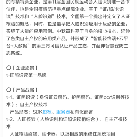
的专精特新企业，是第11届全国民族运动会人脸识别唯一合作
伙伴，也是全国疫情防控重点保障企业。基于“证/照/卡识
读”技术和“人脸识别”技术，全国第一个提出并定义了人证
核验的概念，同时，也是最早把人脸识别应用于反恐的企业，
实施了大量的应用案例。中软高科基于自身的核心技术，延伸
了各类自主产权的应用类产品，并形成了“智能轻终端+云平
台+大数据”的第三方可信认证产品生态，并延伸智慧安防生
态系统。
⭕【企业愿景】
✨证照识读第一品牌
⭕【产品战略】
✨1、证照识读（身份证云解码、护照解码、证照ocr识别等技
术）：自主产权技术
产品形态：SDK
授权
、
服务器
私有化部署
✨2、人证核验（人脸识别和证照识读相结合）：自主产权技
术
人证核验终端、读卡器，以及相应的集成性系统项目