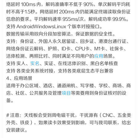
络延时 100ms 内，解码准确率不低于 90%，单次解码平均耗
时不高于1.5秒。网络延时 200ms 内仍能满足终端读取身份证
信息的要求。平均解码速率 955ms/次，解码成功率 99.9%。
支持 AndroidWindowsLinux 个版本对接接口。
数据传输采用双向分段加密算法，保证数据的安全性。
支持：身份证、外国人永久居留证、回乡证、港澳台通行证、
网络身份证云解码、护照、ID卡、CPU卡、M1卡、社保卡、
活体检测、两照比对、同时满足不同用户的
应用
场景。
支持 实人、
实名
、实证、在线活体识别、黑白名单核查
​支持 各类业务系统对接，支持各类底层生态平台兼容
4、应用场景
适用于办公区域、酒店、通道闸机、写字楼、学校、商场、商
店、社区、公共服务及管理
项目
等需要用到身份证核对的设
备。
# 注意：天线板会受到周电磁干扰，干扰源有（CNC、五金类
外壳、铁皮），如果读卡效果受到影响，可与我司联系，给出
安装建议。