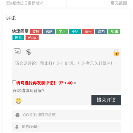
云a后台2.6更新版本
带壳截图
评论
快速回复:
支持
感谢
学习
不错
高兴
给力
加油
惊喜
iApp
请勾选我再发表评论！
97 + 40
=
提交评论