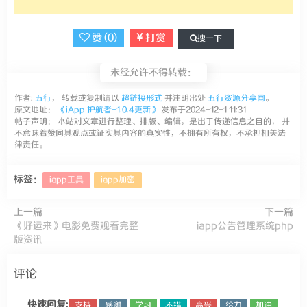
赞 (
0
)
打赏
搜一下
未经允许不得转载：
作者:
五行
， 转载或复制请以
超链接形式
并注明出处
五行资源分享网
。
原文地址：
《iApp 护航者-1.0.4更新》
发布于2024-12-1 11:31
帖子声明： 本站对文章进行整理、排版、编辑，是出于传递信息之目的， 并
不意味着赞同其观点或证实其内容的真实性，不拥有所有权，不承担相关法
律责任。
标签：
iapp工具
iapp加密
上一篇
下一篇
《好运来》电影免费观看完整
iapp公告管理系统php
版资讯
评论
快速回复:
支持
感谢
学习
不错
高兴
给力
加油