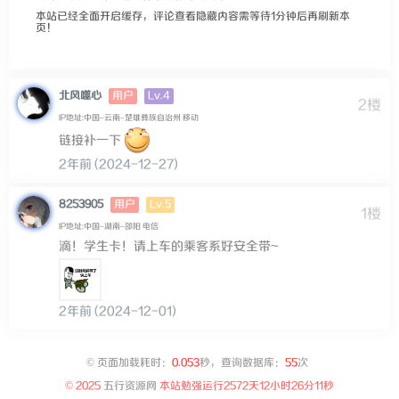
本站已经全面开启缓存，评论查看隐藏内容需等待1分钟后再刷新本
页！
Lv.4
北风噬心
用户
2楼
IP地址:中国–云南–楚雄彝族自治州 移动
链接补一下
2年前 (2024-12-27)
Lv.5
8253905
用户
1楼
IP地址:中国–湖南–邵阳 电信
滴！学生卡！请上车的乘客系好安全带~
2年前 (2024-12-01)
©
页面加载耗时：
0.053
秒，查询数据库：
55
次
© 2025
五行资源网
本站勉强运行
2572天12小时26分11秒