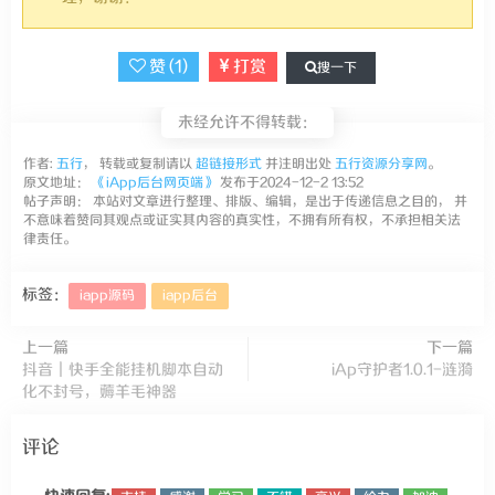
赞 (
1
)
打赏
搜一下
未经允许不得转载：
作者:
五行
， 转载或复制请以
超链接形式
并注明出处
五行资源分享网
。
原文地址：
《iApp后台网页端》
发布于2024-12-2 13:52
帖子声明： 本站对文章进行整理、排版、编辑，是出于传递信息之目的， 并
不意味着赞同其观点或证实其内容的真实性，不拥有所有权，不承担相关法
律责任。
标签：
iapp源码
iapp后台
上一篇
下一篇
抖音｜快手全能挂机脚本自动
iAp守护者1.0.1-涟漪
化不封号，薅羊毛神器
评论