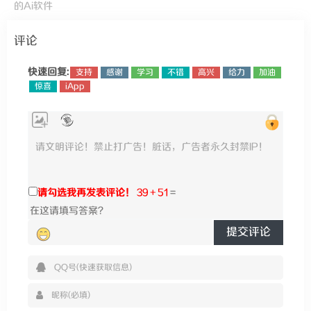
的Ai软件
评论
快速回复:
支持
感谢
学习
不错
高兴
给力
加油
惊喜
iApp
请勾选我再发表评论！
39 + 51
=
提交评论