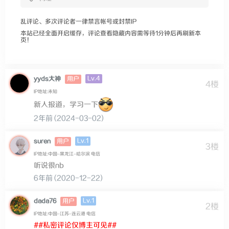
乱评论、多次评论者一律禁言帐号或封禁IP
本站已经全面开启缓存，评论查看隐藏内容需等待1分钟后再刷新本
页！
Lv.4
yyds大神
用户
4楼
IP地址:未知
新人报道，学习一下
2年前 (2024-03-02)
Lv.1
suren
用户
3楼
IP地址:中国–黑龙江–哈尔滨 电信
听说很nb
6年前 (2020-12-22)
Lv.1
dada76
用户
2楼
IP地址:中国–江苏–连云港 电信
##私密评论仅博主可见##