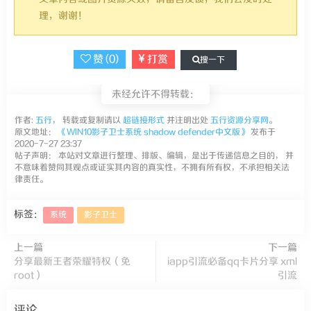
理，谢谢！
赞 (
0
)
打赏
搜一下
未经允许不得转载：
作者:
五行
， 转载或复制请以
超链接形式
并注明出处
五行资源分享网
。
原文地址：
《WIN10影子卫士系统 shadow defender中文版》
发布于
2020-7-27 23:37
帖子声明： 本站对文章进行整理、排版、编辑，是出于传递信息之目的， 并
不意味着赞同其观点或证实其内容的真实性，不拥有所有权，不承担相关法
律责任。
标签：
系统
影子卫士
上一篇
下一篇
分享最新王者荣耀特权（免
iapp引流必备qq卡片分享 xml
root）
引流
评论