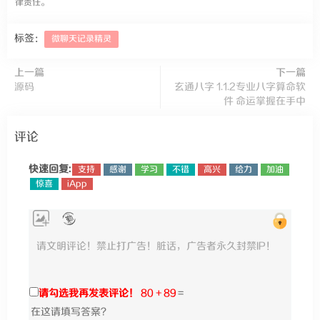
律责任。
标签：
微聊天记录精灵
上一篇
下一篇
源码
玄通八字 1.1.2专业八字算命软
件 命运掌握在手中
评论
快速回复:
支持
感谢
学习
不错
高兴
给力
加油
惊喜
iApp
请勾选我再发表评论！
80 + 89
=