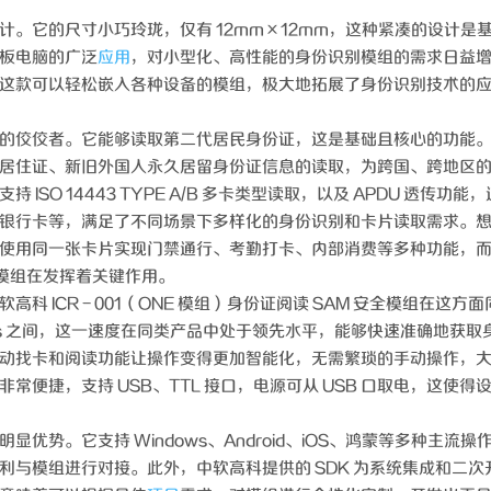
。它的尺寸小巧玲珑，仅有 12mm×12mm，这种紧凑的设计是
板电脑的广泛
应用
，对小型化、高性能的身份识别模组的需求日益
这款可以轻松嵌入各种设备的模组，极大地拓展了身份识别技术的
的佼佼者。它能够读取第二代居民身份证，这是基础且核心的功能
居住证、新旧外国人永久居留身份证信息的读取，为跨国、跨地区
SO 14443 TYPE A/B 多卡类型读取，以及 APDU 透传功能
银行卡等，满足了不同场景下多样化的身份识别和卡片读取需求。
使用同一张卡片实现门禁通行、考勤打卡、内部消费等多种功能，
全模组在发挥着关键作用。
 ICR - 001（ONE 模组）身份证阅读 SAM 安全模组在这方面
00ms 之间，这一速度在同类产品中处于领先水平，能够快速准确地获取
动找卡和阅读功能让操作变得更加智能化，无需繁琐的手动操作，
便捷，支持 USB、TTL 接口，电源可从 USB 口取电，这使得
优势。它支持 Windows、Android、iOS、鸿蒙等多种主流操
利与模组进行对接。此外，中软高科提供的 SDK 为系统集成和二次