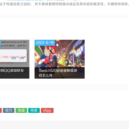
出于传递信息之目的， 并不意味着赞同其观点或证实其内容的真实性，不拥有所有权
2022-6-19
跳转QQ添加好友
Switch520安装破解版游
码
戏怎么样
给力
加油
惊喜
iApp