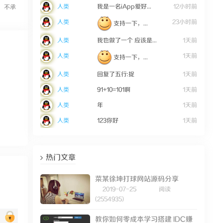
人类
我是一名iApp爱好...
12小时前
，不承
人类
23小时前
支持一下，...
人类
我也做了一个 应该是...
1天前
人类
1天前
支持一下，...
人类
回复了五行:捉
1天前
人类
91+10=101啊
1天前
人类
年
1天前
人类
123你好
1天前
热门文章
菜某徐坤打球网站源码分享
2019-07-25
阅读
(2554935)
教你如何零成本学习搭建 IDC赚