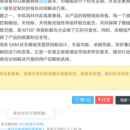
意味着可以根据具体
项目
需求，对模组进行个性化定制，开发出更
户
提供定制化的身份识别解决方案。
题之一，中软高科对此高度重视。从产品的规格组成来看，每一个
控制模组、天线板、天线板连接线等组件相互配合，共同保障了模
范围、高 MTBF 等指标都充分证明了它的可靠性。同时，该模组
保了产品的质量和安全性。
）身份证阅读 SAM 安全模组凭借其创新设计、丰富功能、卓越性能、良好兼
新的活力和变革。它是一款真正能够满足市场多样化需求、推动行
身份识别解决方案的用户信赖和选择。
过 1 年没有更新，如果文章内容或图片资源失效，请留言反馈，我们会及时处
赞 (
0
)
打赏
搜
未经允许不得转载：
并注明出处
五行资源分享网
。
 —— 身份识别领域的革新者》
发布于2025-1-7 10:14