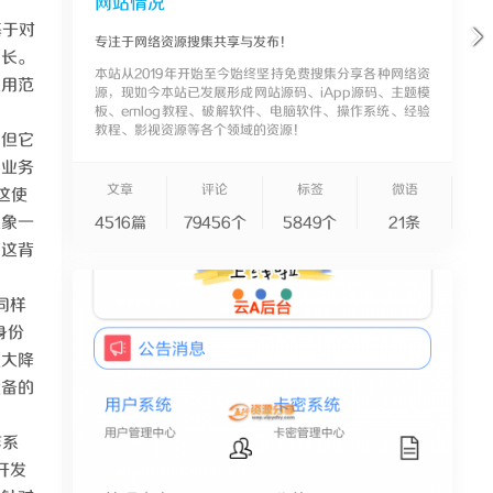
网站情况
基于对
专注于网络资源搜集共享与发布！
增长。
本站从2019年开始至今始终坚持免费搜集分享各种网络资
应用范
源，现如今本站已发展形成网站源码、iApp源码、主题模
板、emlog教程、破解软件、电脑软件、操作系统、经验
教程、影视资源等各个领域的资源！
。但它
的业务
文章
评论
标签
微语
，这使
想象一
4516篇
79456个
5849个
21条
而这背
同样
身份
大大降
设备的
作系
开发