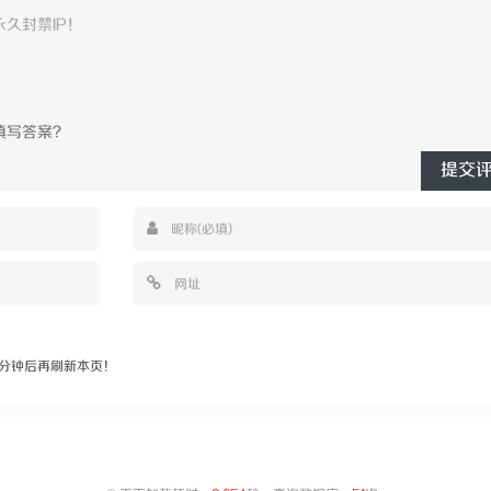
提交
分钟后再刷新本页！