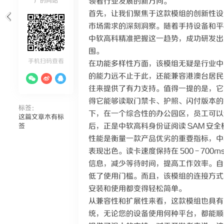
领着行业发展的新方向。
广的网站
首先，让我们聚焦于这款模组的创新性设计
市场需求的深刻洞察。随着手持设备和平
中软高科精准把握这一趋势，成功研发出
围。
手机扫码查看
在功能多样性方面，该模组无疑是行业中
的能力远不止于此，还能兼容港澳台居民
往来提供了有力支持。值得一提的是，它支持 I
得它能够读取门禁卡、护照、闪付版本的
标签：
下，在一个综合性的办公园区，员工可以
这篇文章木有标
后，正是中软高科身份证阅读 SAM 安
签
性能是衡量一款产品优劣的重要指标，中软高科
表现出色。读卡速度保持在 500 - 7
信息，减少等待时间，提高工作效率。自
低了使用门槛。而且，该模组的连接方式非常
安装和使用都变得轻松简单。
从兼容性和扩展性来看，这款模组也具有明显
统，无论您的设备使用何种平台，都能顺