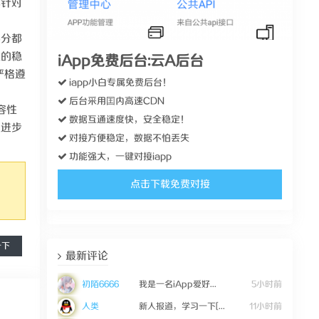
具针对
部分都
组的稳
iApp免费后台:云A后台
严格遵
iapp小白专属免费后台！
后台采用囯内高速CDN
容性
数据互通速度快，安全稳定！
业进步
对接方便稳定，数据不怕丢失
功能强大，一键对接iapp
点击下载免费对接
一下
最新评论
初陌6666
我是一名iApp爱好...
5小时前
人类
新人报道，学习一下[...
11小时前