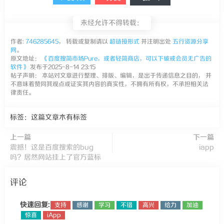
未经允许不得转载：
作者:
746285645
， 转载或复制请以
超链接形式
并注明出处
五行资源分享
网
。
原文地址：
《百度搜简市场Pure，或者轻简商店，可以下破戒会员无广告的
软件》
发布于2025-8-14 23:15
帖子声明： 本站对文章进行整理、排版、编辑，是出于传递信息之目的， 并
不意味着赞同其观点或证实其内容的真实性，不拥有所有权，不承担相关法
律责任。
标签：这篇文章木有标签
上一篇
下一篇
震撼！这是百度搜索的bug
iapp
吗？居然网站挂上了官方蓝标
评论
快速回复:
支持
感谢
学习
不错
高兴
给力
加油
惊喜
iApp