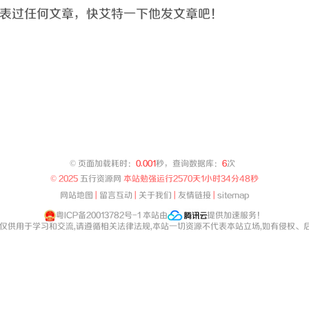
表过任何文章，快艾特一下他发文章吧！
©
页面加载耗时：
0.001
秒，查询数据库：
6
次
© 2025
五行资源网
本站勉强运行
2570天1小时34分48秒
网站地图
|
留言互动
|
关于我们
|
友情链接
|
sitemap
粤ICP备20013782号-1
本站由
提供加速服务！
,仅供用于学习和交流,请遵循相关法律法规,本站一切资源不代表本站立场,如有侵权、