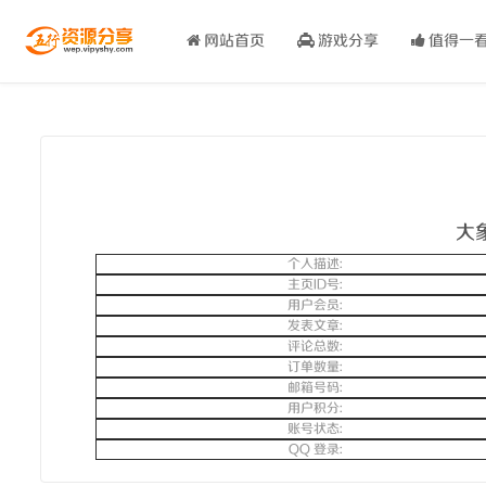
https://q2.qlogo.cn/headimg_dl?dst_uin=94113786&spec=100
网站首页
游戏分享
值得一
大
个人描述:
主页ID号:
用户会员:
发表文章:
评论总数:
订单数量:
邮箱号码:
用户积分:
账号状态:
QQ 登录: