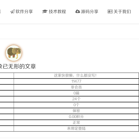
看
软件分享
技术教程
源码分享
关于我们
象已无形的文章
这家伙很懒，什么都没写！
11477
非会员
0篇
24个
0个
保密
0.00积分
正常
未绑定登陆