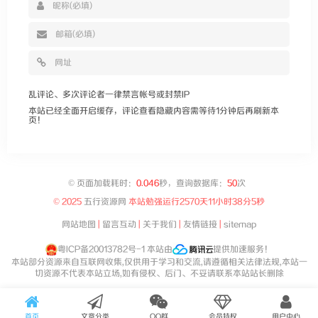
乱评论、多次评论者一律禁言帐号或封禁IP
本站已经全面开启缓存，评论查看隐藏内容需等待1分钟后再刷新本
页！
©
页面加载耗时：
0.046
秒，查询数据库：
50
次
© 2025
五行资源网
本站勉强运行
2570天11小时38分5秒
网站地图
|
留言互动
|
关于我们
|
友情链接
|
sitemap
粤ICP备20013782号-1
本站由
提供加速服务！
本站部分资源来自互联网收集,仅供用于学习和交流,请遵循相关法律法规,本站一
切资源不代表本站立场,如有侵权、后门、不妥请联系本站站长删除
首页
文章分类
QQ群
会员特权
用户中心