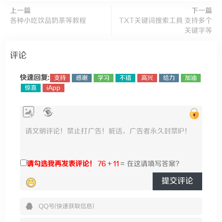
上一篇
下一篇
各种小吃饮品奶茶等教程
TXT关键词搜索工具 支持多个
关键字等
评论
快速回复:
支持
感谢
学习
不错
高兴
给力
加油
惊喜
iApp
请勾选我再发表评论！
76 + 11
=
提交评论