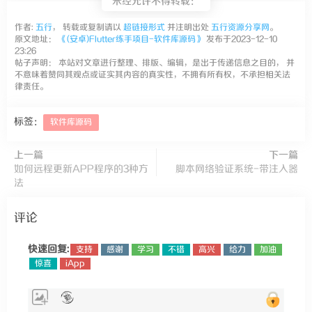
未经允许不得转载：
作者:
五行
， 转载或复制请以
超链接形式
并注明出处
五行资源分享网
。
原文地址：
《(安卓)Flutter练手项目-软件库源码》
发布于2023-12-10
23:26
帖子声明： 本站对文章进行整理、排版、编辑，是出于传递信息之目的， 并
不意味着赞同其观点或证实其内容的真实性，不拥有所有权，不承担相关法
律责任。
标签：
软件库源码
上一篇
下一篇
如何远程更新APP程序的3种方
脚本网络验证系统-带注入器
法
评论
快速回复:
支持
感谢
学习
不错
高兴
给力
加油
惊喜
iApp