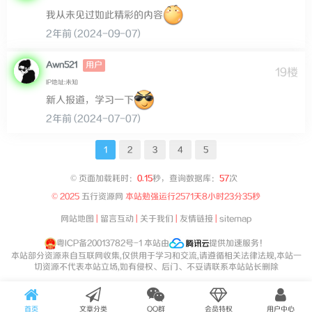
我从未见过如此精彩的内容
2年前 (2024-09-07)
Awn521
用户
19楼
IP地址:未知
新人报道，学习一下
2年前 (2024-07-07)
1
2
3
4
5
©
页面加载耗时：
0.15
秒，查询数据库：
57
次
© 2025
五行资源网
本站勉强运行
2571天8小时23分35秒
网站地图
|
留言互动
|
关于我们
|
友情链接
|
sitemap
粤ICP备20013782号-1
本站由
提供加速服务！
本站部分资源来自互联网收集,仅供用于学习和交流,请遵循相关法律法规,本站一
切资源不代表本站立场,如有侵权、后门、不妥请联系本站站长删除
首页
文章分类
QQ群
会员特权
用户中心