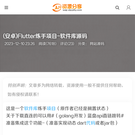
(安卓)Flutter练手项目-软件库源码
2023-12-10 23:26
阅读(7618)
评论(23)
分类：
网站源码
特别声明：
文章多为网络转载，资源使用一般不提供任何帮助，
如有侵权请联系！
这是一个
软件库
练手
项目
（原作者已经是搁置状态）
关于下载直连的可以用#（golang开发）蓝盘api直链跳转#
准备集成这个功能-（准备实现动态 dart
代码
或者jar包）