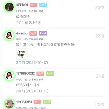
Lv.2
剑圣峙91
用户
23楼
IP地址:中国–福建–厦门 联通
必须支持
7个月前 (01-11)
Lv.4
dojaonb
用户
22楼
IP地址:中国–河南–南阳 移动
滴！学生卡！请上车的乘客系好安全带~
2年前 (2025-01-17)
Lv.6
18788906212
用户
21楼
IP地址:中国–四川–成都 移动
65659牛牛牛牛
2年前 (2024-09-13)
Lv.6
1590330161
用户
20楼
IP地址:中国–河南–驻马店 移动