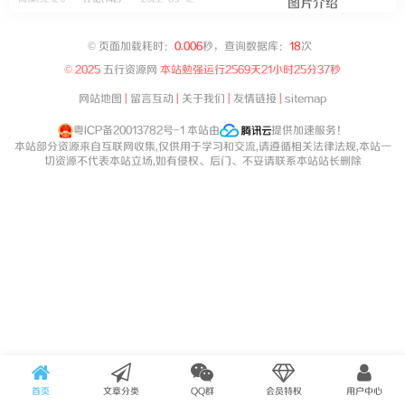
©
页面加载耗时：
0.006
秒，查询数据库：
18
次
© 2025
五行资源网
本站勉强运行
2569天21小时25分37秒
网站地图
|
留言互动
|
关于我们
|
友情链接
|
sitemap
粤ICP备20013782号-1
本站由
提供加速服务！
本站部分资源来自互联网收集,仅供用于学习和交流,请遵循相关法律法规,本站一
切资源不代表本站立场,如有侵权、后门、不妥请联系本站站长删除
首页
文章分类
QQ群
会员特权
用户中心