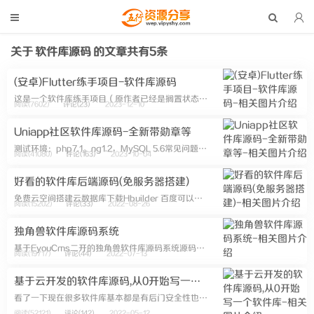
关于
软件库源码
的文章共有5条
(安卓)Flutter练手项目-软件库源码
这是一个软件库练手项目（原作者已经是搁置状态）关于下载直连的可以用#（golang开发）蓝盘api直链跳转#准备集成这个功能-（准备实现动态 dart代码或者jar包） 下载地址:抱歉，隐藏内容 回复 后刷新可...
阅读(7602)
评论(23)
2023-12-10
Uniapp社区软件库源码-全新带勋章等
测试环境：php7.1。ng1.2，MySQL 5.6常见问题：配置好登录后转圈圈，检查环境及伪静态以及后台创建好应用上传图片不了，检查php拓展fileinfo以及public文件权限App个人主页随机背景图，在前端u...
阅读(41080)
评论(163)
2023-10-04
好看的软件库后端源码(免服务器搭建)
免费云空间搭建云数据库下载Hbuilder 百度可以找到下载正式版解压源码使用 HBuilderX 导入源码关联 uniCloud 服务空间（创建 uniCloud 服务空间）运行 uniCloud -> clou...
阅读(15202)
评论(33)
2022-08-26
独角兽软件库源码系统
基于EyouCms二开的独角兽软件库源码系统源码介绍：新版功能：无限模块，自定义、应用tab、文章、网址、幻灯所有模块均可无限复制添加，就怕你内容不够多！新增文章专题页面、常规空白页面模板！1、首页所有模块均支持自定义拖...
阅读(19717)
评论(44)
2022-07-13
基于云开发的软件库源码,从0开始写一个软件库
看了一下现在很多软件库基本都是有后门安全性也不高的于是打算分享一个用Vue写一个基于云开发的软件库由于是云开发所以安全性不错界面啥的就参照一下别人的吧毕竟设计这一方面不太擅长这个项目目前前端已经完成百分之60基本简单的功...
阅读(52121)
评论(142)
2022-05-12