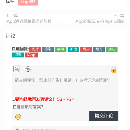
标签：
iapp源码
上一篇
下一篇
iApp源码黑胶囊搭建教程
iApp跨域云文档带php后端
评论
快速回复:
支持
感谢
学习
不错
高兴
给力
加油
惊喜
iApp
请勾选我再发表评论！
53 + 76
=
提交评论