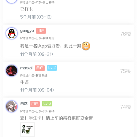
IP地址:中国–广东–佛山 移动
已打卡
5个月前 (03-19)
gangyu
用户
76楼
IP地址:中国–山东–聊城 电信
我是一名iApp爱好者，到此一游
11个月前 (09-21)
Lv.2
marxal
用户
75楼
IP地址:中国–新疆 联通
牛逼
11个月前 (09-04)
Lv.6
白然
用户
74楼
IP地址:中国–山东–滨州 移动
滴！学生卡！请上车的乘客系好安全带~