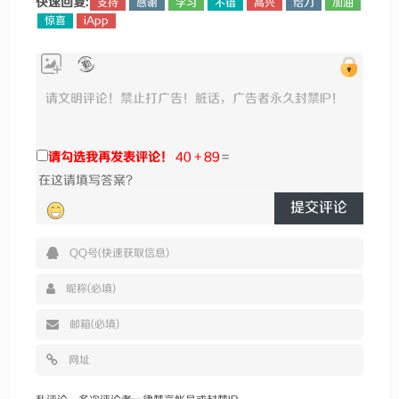
快速回复:
支持
感谢
学习
不错
高兴
给力
加油
惊喜
iApp
请勾选我再发表评论！
40 + 89
=
提交评论