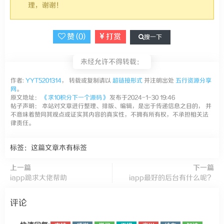
理，谢谢！
赞 (
0
)
打赏
搜一下
未经允许不得转载：
作者:
YYT5201314
， 转载或复制请以
超链接形式
并注明出处
五行资源分享
网
。
原文地址：
《求10积分下一个源码》
发布于2024-1-30 19:46
帖子声明： 本站对文章进行整理、排版、编辑，是出于传递信息之目的， 并
不意味着赞同其观点或证实其内容的真实性，不拥有所有权，不承担相关法
律责任。
标签：这篇文章木有标签
上一篇
下一篇
iapp跪求大佬帮助
iapp最好的后台有什么呢？
评论