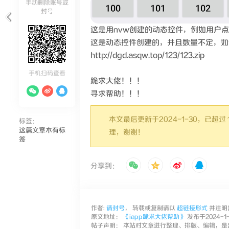
手动删除账号或
封号
这是用nvw创建的动态控件，例如用户点
这是动态控件创建的，并且数量不定，如
http://dgd.asqw.top/123/123.zip
手机扫码查看
跪求大佬！！！
寻求帮助！！！
本文最后更新于2024-1-30，已
标签：
这篇文章木有标
理，谢谢！
签
分享到：
作者:
请封号
， 转载或复制请以
超链接形式
并注明
原文地址：
《iapp跪求大佬帮助》
发布于2024-1-3
帖子声明： 本站对文章进行整理、排版、编辑，是