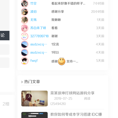
竹空
看起来好像不错的样子...
7小时前
凌旧
感谢分享
20小时前
无殇
我瞅瞅
1天前
苏白来了呀
看看
3天前
评论
3277899718
谢谢
3天前
asdzxcqwe123
1交流
4天前
asdzxcqwe123
1可以
4天前
fwqf
5天前
感谢
支持一...
热门文章
菜某徐坤打球网站源码分享
2019-07-25
阅读
2楼
(2549426)
教你如何零成本学习搭建 IDC赚