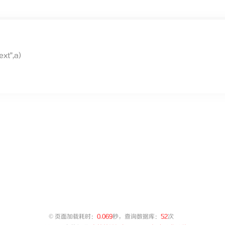
t",a)
©
页面加载耗时：
0.069
秒，查询数据库：
52
次