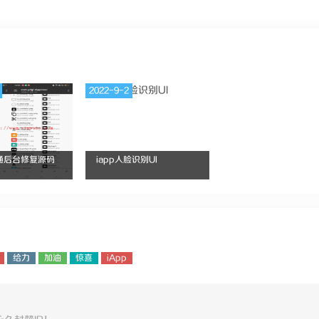
2022-9-2
本通后台修复源码
iapp人脸识别UI
给力
加油
惊喜
iApp