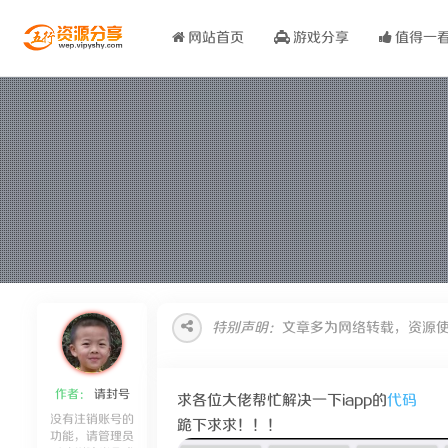
网站首页
游戏分享
值得一
特别声明：
文章多为网络转载，资源
作者：
请封号
求各位大佬帮忙解决一下iapp的
代码
没有注销账号的
跪下求求！！！
功能，请管理员