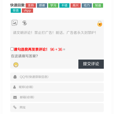
快速回复:
支持
感谢
学习
不错
高兴
给力
加油
惊喜
iApp
请勾选我再发表评论！
96 + 36
=
提交评论