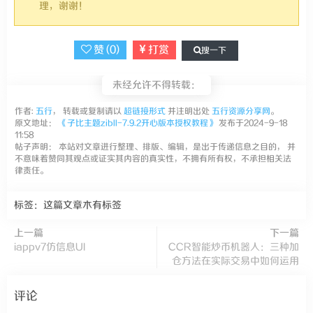
理，谢谢！
赞 (
0
)
打赏
搜一下
未经允许不得转载：
作者:
五行
， 转载或复制请以
超链接形式
并注明出处
五行资源分享网
。
原文地址：
《子比主题zibll-7.9.2开心版本授权教程》
发布于2024-9-18
11:58
帖子声明： 本站对文章进行整理、排版、编辑，是出于传递信息之目的， 并
不意味着赞同其观点或证实其内容的真实性，不拥有所有权，不承担相关法
律责任。
标签：这篇文章木有标签
上一篇
下一篇
iappv7仿信息UI
CCR智能炒币机器人：三种加
仓方法在实际交易中如何运用
评论