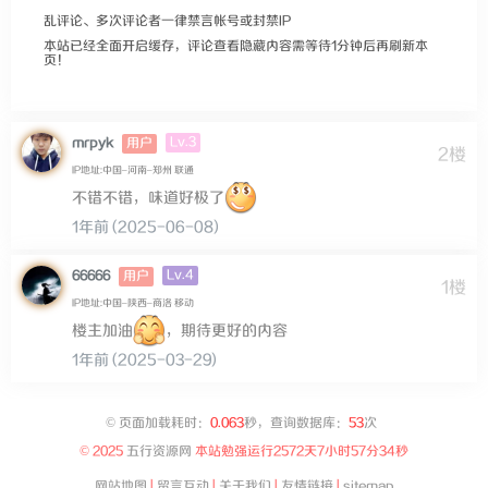
乱评论、多次评论者一律禁言帐号或封禁IP
本站已经全面开启缓存，评论查看隐藏内容需等待1分钟后再刷新本
页！
Lv.3
mrpyk
用户
2楼
IP地址:中国–河南–郑州 联通
不错不错，味道好极了
1年前 (2025-06-08)
Lv.4
66666
用户
1楼
IP地址:中国–陕西–商洛 移动
楼主加油
，期待更好的内容
1年前 (2025-03-29)
©
页面加载耗时：
0.063
秒，查询数据库：
53
次
© 2025
五行资源网
本站勉强运行
2572天7小时57分34秒
网站地图
|
留言互动
|
关于我们
|
友情链接
|
sitemap