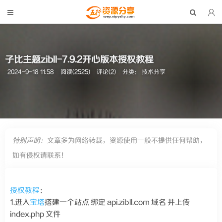
子比主题zibll-7.9.2开心版本授权教程
2024-9-18 11:58
阅读(2525)
评论(2)
分类：
技术分享
特别声明：
文章多为网络转载，资源使用一般不提供任何帮助，
如有侵权请联系！
授权
教程
：
1.进入
宝塔
搭建一个站点 绑定 api.zibll.com 域名 并上传
index.php 文件