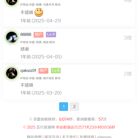
4楼
IP地址:中国–新疆–乌鲁木齐 移动
不错哦
1年前 (2025-04-21)
Lv.4
66666
用户
3楼
IP地址:中国–陕西–商洛 移动
感谢
1年前 (2025-04-05)
Lv.6
qaksiz01
用户
2楼
IP地址:中国–新疆–喀什地区 移动
不错哦
1年前 (2025-03-20)
1
2
©
页面加载耗时：
0.074
秒，查询数据库：
57
次
© 2025
五行资源网
本站勉强运行
2571天23小时0分56秒
网站地图
|
留言互动
|
关于我们
|
友情链接
|
sitemap