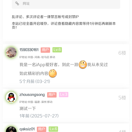
乱评论、多次评论者一律禁言帐号或封禁IP
本站已经全面开启缓存，评论查看隐藏内容需等待1分钟后再刷新本
页！
Lv.6
1590330161
用户
6楼
IP地址:中国–河南–驻马店 移动
我是一名iApp爱好者，到此一游
我从未见过
如此精彩的内容
5个月前 (03-21)
Lv.3
zhousongsong
用户
5楼
IP地址:中国–福建–漳州 移动
测试一下
1年前 (2025-07-27)
Lv.6
qaksiz01
用户