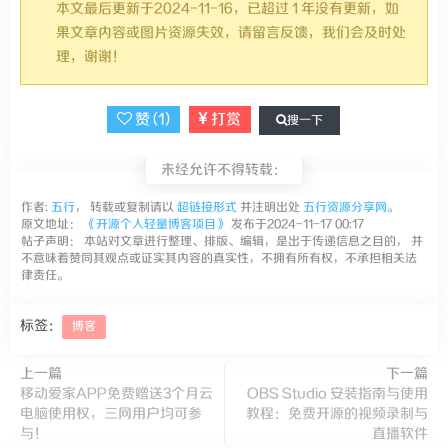
本文最后更新于2024-11-16，已超过 1 年没有更新，如
果文章内容或图片资源失效，请留言反馈，我们会及时处
理，谢谢！
赞 (
1
)
打赏
搜一下
未经允许不得转载：
作者:
五行
， 转载或复制请以
超链接形式
并注明出处
五行资源分享网
。
原文地址：
《开源个人轻量博客项目》
发布于2024-11-17 00:17
帖子声明： 本站对文章进行整理、排版、编辑，是出于传递信息之目的， 并
不意味着赞同其观点或证实其内容的真实性，不拥有所有权，不承担相关法
律责任。
标签：
博客
上一篇
下一篇
移动爱家APP免费赠送3个月云
OBS Studio 安装指南与使用
电脑使用权，三网用户均可参
教程：免费开源的视频录制与
与！
直播软件