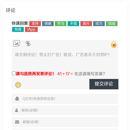
评论
快速回复:
支持
感谢
学习
不错
高兴
给力
加油
惊喜
iApp
请勾选我再发表评论！
41 + 17
=
提交评论