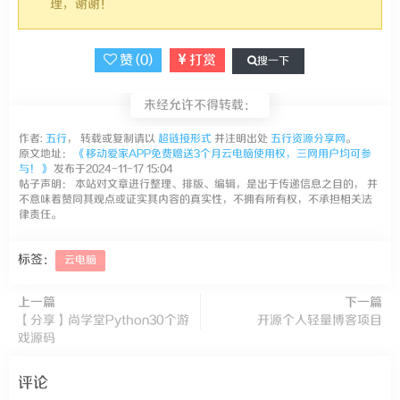
理，谢谢！
赞 (
0
)
打赏
搜一下
未经允许不得转载：
作者:
五行
， 转载或复制请以
超链接形式
并注明出处
五行资源分享网
。
原文地址：
《移动爱家APP免费赠送3个月云电脑使用权，三网用户均可参
与！》
发布于2024-11-17 15:04
帖子声明： 本站对文章进行整理、排版、编辑，是出于传递信息之目的， 并
不意味着赞同其观点或证实其内容的真实性，不拥有所有权，不承担相关法
律责任。
标签：
云电脑
上一篇
下一篇
【分享】尚学堂Python30个游
开源个人轻量博客项目
戏源码
评论