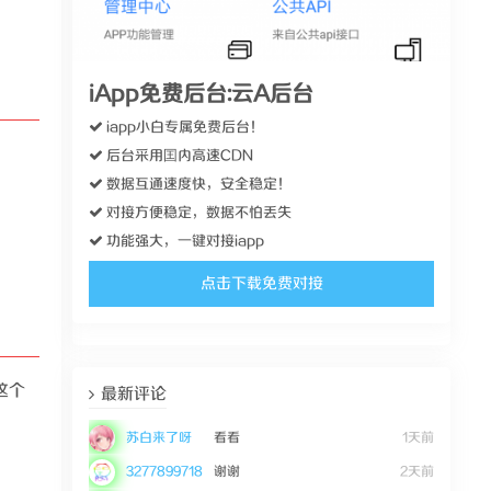
iApp免费后台:云A后台
iapp小白专属免费后台！
后台采用囯内高速CDN
数据互通速度快，安全稳定！
对接方便稳定，数据不怕丢失
功能强大，一键对接iapp
点击下载免费对接
这个
最新评论
苏白来了呀
看看
1天前
3277899718
谢谢
2天前