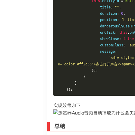
this
.
notifyId 
=
Noti
                    title
:
""
,
                    duration
:
0
,
                    position
:
"botto
                    dangerousl
                    onClick
:
this
.
on
                    showClose
:
false
                    customClass
:
"au
                    message
:
"<div style
e='color:#ff2c55'>点击打开声音</span><
});
}
}
});
实现效果如下
总结