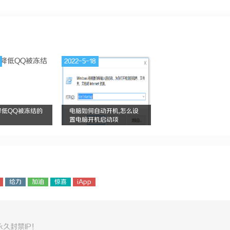
2022-5-18
降低QQ被冻结的
电脑如何自动开机,怎么设
置电脑开机启动项
给力
加油
惊喜
iApp