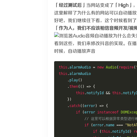
「经过测试后」
当网站变成了
「High」
这里解释了为什么有的网站可以自动播放
好吧，我们继续往下看，这个时候看到了
「作为人，我们不应该相信音频开发/视
看到这些，我们来修改抖音的实现。在播
时候，自动播放声音
this
.
alarmAudio 
=
new
Audio
(
require
(
this
.
alarmAudio

.
play
()
.
then
(()
=>
{
this
.
notifyId 
&&
this
.
notify
})
.
catch
((
error
)
=>
{
if
(
error 
instanceof
DOMExce
// 这里可以根据异常类型进行
if
(
error
.
name 
===
"NotA
if
(
this
.
notifyId
)
r