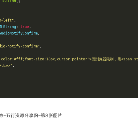
fication
({
m-left"
,
yUseHTMLString
:
true
,
AudioNotifyConfirm
,
,
dio-notify-confirm"
,
='color:#fff;font-size:18px;cursor:pointer'>因浏览器限制，需<span st
/div>"
,