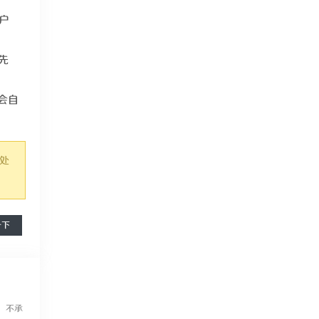
户
先
会自
时处
一下
，不承