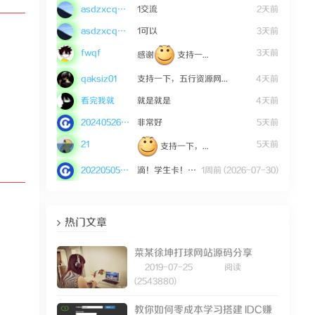
asdzxcqwe123
1交流
2天前
asdzxcqwe123
1可以
3天前
fwqf
3天前
感谢
支持一...
qaksiz01
支持一下，五行资源网...
4天前
看完我就
就是就是
4天前
20240526mWZ36
非常好
5天前
21
5天前
支持一下，...
20220505tEGK9
滴！学生卡！请上车的...
1周前 (2026-07-30)
热门文章
菜某徐坤打球网站源码分享
2019-07-25
阅读
(2543880)
教你如何零成本学习搭建 IDC赚