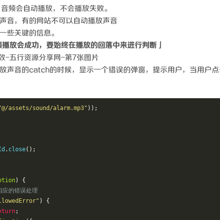
，音频会自动播放，不会播放失败。
声音，有的网站不可以自动播放声音
一些关键的信息。
频播放会成功，要始终在播放的回落中来进行判断」
放声音的catch的时候，显示一个错误的弹窗，提示用户，当用户点
"@/assets/sound/alarm.mp3"
));
Id
.
close
();
ption
)
{
相应的错误处理
llowedError"
)
{
eturn
;