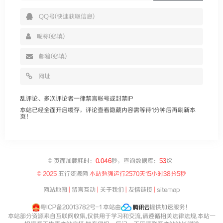
乱评论、多次评论者一律禁言帐号或封禁IP
本站已经全面开启缓存，评论查看隐藏内容需等待1分钟后再刷新本
页！
©
页面加载耗时：
0.046
秒，查询数据库：
53
次
© 2025
五行资源网
本站勉强运行
2570天15小时38分6秒
网站地图
|
留言互动
|
关于我们
|
友情链接
|
sitemap
粤ICP备20013782号-1
本站由
提供加速服务！
本站部分资源来自互联网收集,仅供用于学习和交流,请遵循相关法律法规,本站一