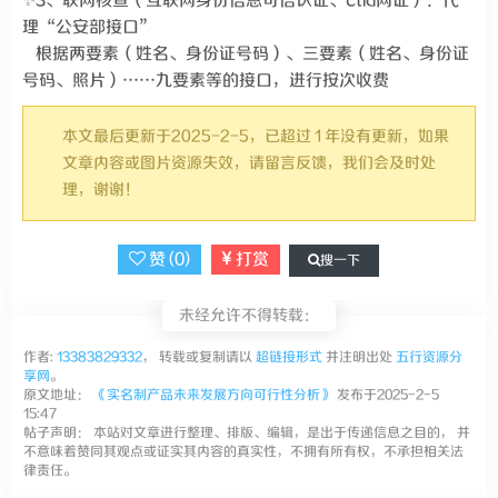
✨3、联网核查（互联网身份信息可信认证、ctid网证）：代
理“公安部接口”
根据两要素（姓名、身份证号码）、三要素（姓名、身份证
号码、照片）……九要素等的接口，进行按次收费
本文最后更新于2025-2-5，已超过 1 年没有更新，如果
文章内容或图片资源失效，请留言反馈，我们会及时处
理，谢谢！
赞 (
0
)
打赏
搜一下
未经允许不得转载：
作者:
13383829332
， 转载或复制请以
超链接形式
并注明出处
五行资源分
享网
。
原文地址：
《实名制产品未来发展方向可行性分析》
发布于2025-2-5
15:47
帖子声明： 本站对文章进行整理、排版、编辑，是出于传递信息之目的， 并
不意味着赞同其观点或证实其内容的真实性，不拥有所有权，不承担相关法
律责任。