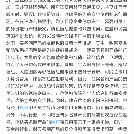
济、远程办公等的快速发展，对人员身份核实的需求也日益增
加。在共享经济领域，用户在使用共享交通工具、共享住宿等
服务时，需要进行身份验证，以确保服务的安全使用和责任追
溯。在远程办公场景中，为了保障企业信息安全，需要对员工
的身份进行严格核实，防止信息泄露和非法访问。这些市场需
求的不断增长，将为实名制产品提供广阔的市场空间。
然而，实名制产品的发展也面临着一些挑战。其中，数据安全
和隐私保护问题是最为关键的挑战之一。随着实名制产品的广
泛应用，大量的个人信息被收集和存储，这些信息一旦泄露，
将对个人权益造成严重损害。例如，个人的身份证号码、指纹
信息、人脸图像等敏感信息如果被不法分子获取，可能会被用
于身份冒用、诈骗等违法犯罪活动。因此，在实名制产品的技
术研发过程中，必须加强数据加密、访问控制等安全措施。采
用先进的数据加密算法，对存储和传输的个人信息进行加密处
理，确保信息的安全性。同时，建立严格的访问控制机制，只
有经过
授权
的人员才能访问和使用这些信息，防止信息泄露。
另外，不同行业、不同地区对实名制产品的标准和规范存在差
异，这给实名制产品的
推广
和应用带来了一定的困难。例如，
在金融行业，对实名制产品的安全性和可靠性要求较高，需要