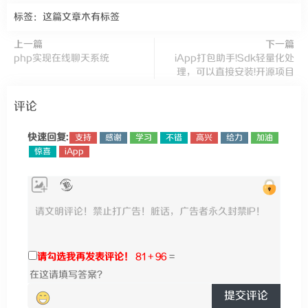
标签：这篇文章木有标签
上一篇
下一篇
php实现在线聊天系统
iApp打包助手!Sdk轻量化处
理，可以直接安装!开源项目
评论
快速回复:
支持
感谢
学习
不错
高兴
给力
加油
惊喜
iApp
请勾选我再发表评论！
81 + 96
=
提交评论