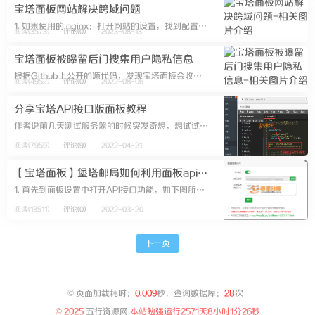
宝塔面板网站解决跨域问题
1. 如果使用的 nginx：打开网站的设置，找到配置文件，添加如下代码add_header 'Access-Control-Allow-Origin' '*';add_header 'Access-Control-Al...
阅读(3573)
评论(0)
2023-08-13
宝塔面板被曝留后门搜集用户隐私信息
根据Github上公开的源代码，发现宝塔面板会收集如下信息：（1）你所在服务器上的域名，并检查域名是否可用；（2）收集面板操作日志包括时间、用户ip、请求方式、请求路劲、UA、操作动作，保存在路劲/www/ server...
阅读(4952)
评论(0)
2022-08-06
分享宝塔API接口版面板教程
作者说前几天测试服务器的时候突发奇想，想试试用宝塔API做一个伪面板。 然后他就翻了杨小杰老哥的源码和官方源码，跟着他们思路，刚开始想更改前台接口地址，对接Bt.php来着，后来发现接口实在太多而且不集中，无法...
阅读(7959)
评论(9)
2022-04-21
【宝塔面板】堡塔邮局如何利用面板api接口功能
1. 首先到面板设置中打开API接口功能，如下图所示 注意：你在哪里调用api，就要把其ip加入到ip白名单 2. 设置好面板API之后参考附件add_user_by_api.py修改对应位置的参数，...
阅读(13511)
评论(0)
2022-03-20
下一页
©
页面加载耗时：
0.009
秒，查询数据库：
28
次
© 2025
五行资源网
本站勉强运行
2571天8小时1分26秒