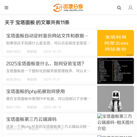
关于
宝塔面板
的文章共有11条
宝塔面板自动定时备份网站文件和数据库到阿里云OSS
如果你还不知道什么是宝塔，可以点击前往宝塔官方。如果你还不知道什么是阿里云的OSS，可以自己百度或到阿里云官方看介绍，这里不做说明了。需要注意的是，阿里云OSS需要一定的费用，如果单纯用来备份网站，费用是极少的，先充个1...
阅读(1902)
评论(0)
2024-12-03
2025宝塔面板是什么，如何安装宝塔？
宝塔面板是一个图形化的服务器管理程序，可以大大简化配置环境，部署网站，文件管理等操作。它支持多种操作系统，包括CentOS，Ubuntu、Debian、Fedora等。 以下是如何在服务器上安装宝塔面板的详细步...
阅读(1845)
评论(0)
2024-11-21
宝塔面板的php拓展如何使用
要在宝塔面板中使用PHP拓展，可以按照以下步骤进行操作： 1. 登录到宝塔面板，并进入网站管理界面。 2. 在左侧导航栏中选择对应的网站，点击“设置”按钮进入网站设置页面。&n...
阅读(7316)
评论(0)
2023-08-13
宝塔面板第三方云端源码
这是一个用php开发的宝塔面板第三方云端站点程序。 你可以使用此程序搭建属于自己的宝塔面板第三方云端，实现最新版宝塔面板私有化部署，不与宝塔官方接口通信，满足隐私安全合规需求。同时还可以去除面板强制绑定账号，D...
阅读(12394)
评论(0)
2023-08-13