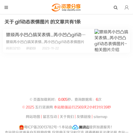
关于
gif动态表情图片
的文章共有1条
猥琐芮小凹凸搞笑表情_芮小凹凸gif动态表情图片
猥琐芮小凹凸搞笑表情_芮小凹凸gif动态表情图片
阅读(3212)
评论(0)
2023-11-22
©
页面加载耗时：
0.005
秒，查询数据库：
6
次
© 2025
五行资源网
本站勉强运行
2569天2小时31分39秒
网站地图
|
留言互动
|
关于我们
|
友情链接
|
sitemap
粤ICP备20013782号-1
本站由
提供加速服务！
本站部分资源来自互联网收集,仅供用于学习和交流,请遵循相关法律法规,本站一